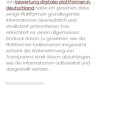
von 
bewertung digitaler plattformen in 
deutschland
 habe ich gesehen, dass 
einige Plattformen grundlegende 
Informationen übersichtlich und 
strukturiert präsentieren. Das 
erleichtert es, einen allgemeinen 
Eindruck davon zu gewinnen, wie die 
Plattformen funktionieren. Insgesamt 
scheint die Wahrnehmung von 
Transparenz stark davon abzuhängen, 
wie die Informationen aufbereitet und 
dargestellt werden.
Like
Reply
About
Welcome to the group! You can
connect with other members, ge
...
Read more